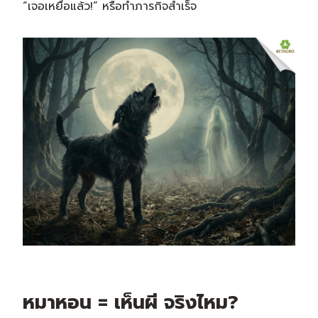
“เจอเหยื่อแล้ว!” หรือทำภารกิจสำเร็จ
หมาหอน = เห็นผี จริงไหม?