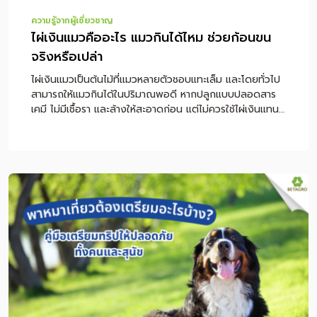
ความรู้จากผู้เชี่ยวชาญ
ไผ่เงินแมวคืออะไร แมวกินได้ไหม ช่วยก้อนขน
จริงหรือเปล่า
ไผ่เงินแมวเป็นต้นไม้ที่แมวหลายตัวชอบแทะเล็ม และโดยทั่วไป
สามารถให้แมวกินได้ในปริมาณพอดี หากปลูกแบบปลอดสาร
เคมี ไม่มีเชื้อรา และล้างให้สะอาดก่อน แต่ไม่ควรใช้ไผ่เงินแทน
อาหารหลักหรือใช้เป็นวิธีรักษาก้อนขนโดยตรง หากแมวกิน
ไผ่เงินแล้วอาเจียนบ่อย ซึม ไม่กินอาหาร หรือมีอาการผิดปกติ
ร่วมด้วย ควรพาไปพบสัตวแพทย์ทันที หมายเหตุ: บทความนี้
ให้ข้อมูลเพื่อการดูแลแมวเบื้องต้น ไม่ใช่การวินิจฉัยหรือรักษา
โรค หากแมวมีอาการอาเจียนซ้ำ หายใจผิดปกติ เบื่ออาหาร หรือ
ขับถ่ายผิดปกติ ควรปรึกษาสัตวแพทย์โดยตรง สารบัญเนื้อหา
ไผ่เงินแมวคืออะไร แมวกินไผ่เงินได้ไหม ปลอดภัยหรือเปล่า
ทำไมแมวถึงชอบกินไผ่เงิน ไผ่เงินช่วยก้อนขนแมวได้จริงไหม
วิธีดูแลแมวที่มีปัญหาก้อนขนอย่างถูกต้อง วิธีปลูกไผ่เงินแมว
ให้ปลอดภัย ไผ่เงิน หญ้าแมว และตำแยแมวต่างกันอย่างไร
ไผ่เงินแมวเหมาะกับแมวแบบไหน อาการแบบไหนควรหยุดให้กิน
และพบสัตวแพทย์ สรุปการให้ไผ่เงินแมวอย่างปลอดภัย
คำถามที่พบบ่อยเกี่ยวกับไผ่เงินแมว ไผ่เงินแมวคืออะไร ไผ่เงิน