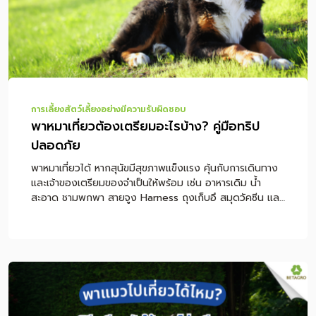
แมว หรือที่หลายคนเรียกว่า “ไผ่แมว” เป็นไม้ประดับใบเรียวยาว
มีลายสีเขียวสลับขาว นิยมปลูกในกระถางเล็ก ๆ เพื่อให้แมว
แทะเล็มหรือเล่ […]
การเลี้ยงสัตว์เลี้ยงอย่างมีความรับผิดชอบ
พาหมาเที่ยวต้องเตรียมอะไรบ้าง? คู่มือทริป
ปลอดภัย
พาหมาเที่ยวได้ หากสุนัขมีสุขภาพแข็งแรง คุ้นกับการเดินทาง
และเจ้าของเตรียมของจำเป็นให้พร้อม เช่น อาหารเดิม น้ำ
สะอาด ชามพกพา สายจูง Harness ถุงเก็บอึ สมุดวัคซีน และ
อุปกรณ์สำหรับนั่งรถอย่างปลอดภัย แต่ถ้าสุนัขป่วย เมารถ
ง่าย หอบง่าย กลัวคน หรือยังได้รับวัคซีนไม่ครบ ควรปรึกษา
สัตวแพทย์ก่อนออกทริป เพื่อป้องกันความเสี่ยงระหว่างเดิน
ทาง หมายเหตุ: บทความนี้เป็นคำแนะนำทั่วไปสำหรับการเตรียม
ตัวพาสุนัขเดินทาง ไม่ใช่การวินิจฉัยหรือการรักษาโรค หากสุนัข
มีโรคประจำตัว มีอาการผิดปกติ หรือจำเป็นต้องใช้ยา ควร
ปรึกษาสัตวแพทย์ก่อนเดินทางทุกครั้ง สารบัญเนื้อหา พาหมา