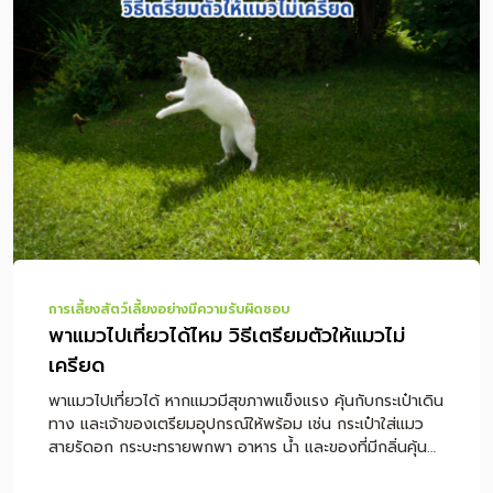
เที่ยวได้ไหม? เช็กก่อนออกทริป หมาแบบไหนเหมาะกับการ
เที่ยว? พาหมาเที่ยวต้องเตรียมอะไรบ้าง? พาหมาเดินทางไกล
ด้วยรถยนต์ ต้องดูแลอย่างไร? หมาเมารถดูอย่างไร และช่วย
ลดอาการได้อย่างไร? ควรให้อาหารหมาก่อนเดินทางไหม?
เลือกที่พัก Pet-Friendly ต้องเช็กอะไรบ้าง? ถึงที่พักแล้วควร
ทำอย่างไรให้สุนัขปรับตัว? พาหมาเที่ยวกับฝากเลี้ยง แบบไหน
ดีกว่า? โภชนาการระหว่างทริปสำคัญอย่างไร? ข้อควรระวัง
เมื่อพาหมาเที่ยว สรุป พาหมาเที่ยวอย่างไรให้ปลอดภัยและสนุก
ตลอดทริป คำถามที่พบบ่อยเกี […]
การเลี้ยงสัตว์เลี้ยงอย่างมีความรับผิดชอบ
พาแมวไปเที่ยวได้ไหม วิธีเตรียมตัวให้แมวไม่
เครียด
พาแมวไปเที่ยวได้ หากแมวมีสุขภาพแข็งแรง คุ้นกับกระเป๋าเดิน
ทาง และเจ้าของเตรียมอุปกรณ์ให้พร้อม เช่น กระเป๋าใส่แมว
สายรัดอก กระบะทรายพกพา อาหาร น้ำ และของที่มีกลิ่นคุ้น
เคย แต่ไม่ใช่แมวทุกตัวที่เหมาะกับการเดินทาง เพราะแมวเป็น