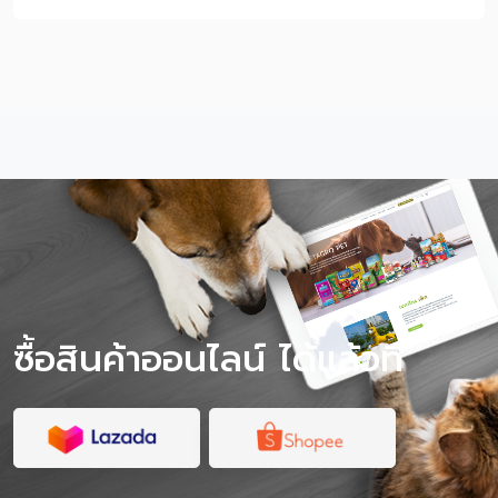
สัตว์ที่ไวต่อเสียง กลิ่น พื้นที่ใหม่ และคนแปลกหน้า หากแมว
ตื่นกลัวง่าย ป่วย หรือไม่เคยออกจากบ้านมาก่อน ควรฝึกทีละ
ขั้นก่อนเดินทางจริง หรือปรึกษาสัตวแพทย์เพื่อความปลอดภัย
หมายเหตุ: บทความนี้เป็นคำแนะนำทั่วไปสำหรับการเตรียมตัว
พาแมวเดินทาง ไม่ใช่การวินิจฉัยหรือรักษาโรค หากแมวมี
อาการป่วย หายใจผิดปกติ เครียดรุนแรง หรือมีโรคประจำตัว
ควรปรึกษาสัตวแพทย์ก่อนเดินทาง สารบัญเนื้อหา พาแมวไป
เที่ยวได้ไหม? แมวจะเครียดไหมเวลาเดินทาง? เช็กก่อนออก
ทริป แมวของคุณเหมาะกับการเที่ยวไหม? พาแมวไปเที่ยว
ต้องเตรียมอะไรบ้าง? วิธีฝึกแมวให้คุ้นกับกระเป๋าเดินทางก่อน
วันจริง ระหว่างเดินทางด้วยรถยนต์ ต้องดูแลแมวยังไง?
ควรให้อาหารแมวก่อนเดินทางไหม? ถึงที่พักแล้วควรทำ
อย่างไรให้แมวปรับตัวเร็ว? พาแมวไปเที่ยว vs ฝากเลี้ยง แบบ
ไหนดีกว่า? โภชนาการระหว่างทริป สำคัญกว่าที่คิด ข้อควร
ระวังเมื่อพาแมวไปเที่ยว สรุป พาแมว […]
ซื้อสินค้าออนไลน์ ได้แล้วที่