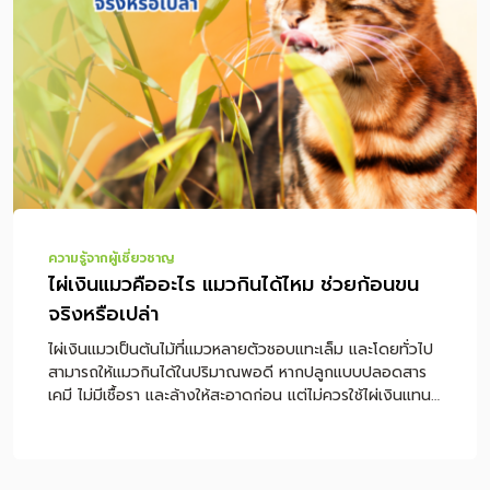
ความรู้จากผู้เชี่ยวชาญ
ไผ่เงินแมวคืออะไร แมวกินได้ไหม ช่วยก้อนขน
จริงหรือเปล่า
ไผ่เงินแมวเป็นต้นไม้ที่แมวหลายตัวชอบแทะเล็ม และโดยทั่วไป
สามารถให้แมวกินได้ในปริมาณพอดี หากปลูกแบบปลอดสาร
เคมี ไม่มีเชื้อรา และล้างให้สะอาดก่อน แต่ไม่ควรใช้ไผ่เงินแทน
อาหารหลักหรือใช้เป็นวิธีรักษาก้อนขนโดยตรง หากแมวกิน
ไผ่เงินแล้วอาเจียนบ่อย ซึม ไม่กินอาหาร หรือมีอาการผิดปกติ
ร่วมด้วย ควรพาไปพบสัตวแพทย์ทันที หมายเหตุ: บทความนี้
ให้ข้อมูลเพื่อการดูแลแมวเบื้องต้น ไม่ใช่การวินิจฉัยหรือรักษา