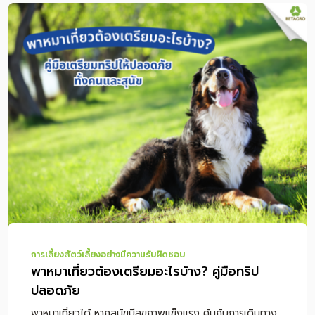
โรค หากแมวมีอาการอาเจียนซ้ำ หายใจผิดปกติ เบื่ออาหาร หรือ
ขับถ่ายผิดปกติ ควรปรึกษาสัตวแพทย์โดยตรง สารบัญเนื้อหา
ไผ่เงินแมวคืออะไร แมวกินไผ่เงินได้ไหม ปลอดภัยหรือเปล่า
ทำไมแมวถึงชอบกินไผ่เงิน ไผ่เงินช่วยก้อนขนแมวได้จริงไหม
วิธีดูแลแมวที่มีปัญหาก้อนขนอย่างถูกต้อง วิธีปลูกไผ่เงินแมว
ให้ปลอดภัย ไผ่เงิน หญ้าแมว และตำแยแมวต่างกันอย่างไร
ไผ่เงินแมวเหมาะกับแมวแบบไหน อาการแบบไหนควรหยุดให้กิน
และพบสัตวแพทย์ สรุปการให้ไผ่เงินแมวอย่างปลอดภัย
คำถามที่พบบ่อยเกี่ยวกับไผ่เงินแมว ไผ่เงินแมวคืออะไร ไผ่เงิน
แมว หรือที่หลายคนเรียกว่า “ไผ่แมว” เป็นไม้ประดับใบเรียวยาว
มีลายสีเขียวสลับขาว นิยมปลูกในกระถางเล็ก ๆ เพื่อให้แมว
แทะเล็มหรือเล่ […]
การเลี้ยงสัตว์เลี้ยงอย่างมีความรับผิดชอบ
พาหมาเที่ยวต้องเตรียมอะไรบ้าง? คู่มือทริป
ปลอดภัย
พาหมาเที่ยวได้ หากสุนัขมีสุขภาพแข็งแรง คุ้นกับการเดินทาง