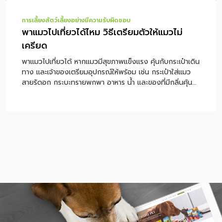
การเลี้ยงสัตว์เลี้ยงอย่างมีความรับผิดชอบ
พาแมวไปเที่ยวได้ไหม วิธีเตรียมตัวให้แมวไม่
เครียด
พาแมวไปเที่ยวได้ หากแมวมีสุขภาพแข็งแรง คุ้นกับกระเป๋าเดิน
ทาง และเจ้าของเตรียมอุปกรณ์ให้พร้อม เช่น กระเป๋าใส่แมว
สายรัดอก กระบะทรายพกพา อาหาร น้ำ และของที่มีกลิ่นคุ้น
เคย แต่ไม่ใช่แมวทุกตัวที่เหมาะกับการเดินทาง เพราะแมวเป็น
สัตว์ที่ไวต่อเสียง กลิ่น พื้นที่ใหม่ และคนแปลกหน้า หากแมว
ตื่นกลัวง่าย ป่วย หรือไม่เคยออกจากบ้านมาก่อน ควรฝึกทีละ
ขั้นก่อนเดินทางจริง หรือปรึกษาสัตวแพทย์เพื่อความปลอดภัย
หมายเหตุ: บทความนี้เป็นคำแนะนำทั่วไปสำหรับการเตรียมตัว
พาแมวเดินทาง ไม่ใช่การวินิจฉัยหรือรักษาโรค หากแมวมี
อาการป่วย หายใจผิดปกติ เครียดรุนแรง หรือมีโรคประจำตัว
ควรปรึกษาสัตวแพทย์ก่อนเดินทาง สารบัญเนื้อหา พาแมวไป
เที่ยวได้ไหม? แมวจะเครียดไหมเวลาเดินทาง? เช็กก่อนออก
ทริป แมวของคุณเหมาะกับการเที่ยวไหม? พาแมวไปเที่ยว
ต้องเตรียมอะไรบ้าง? วิธีฝึกแมวให้คุ้นกับกระเป๋าเดินทางก่อน
วันจริง ระหว่างเดินทางด้วยรถยนต์ ต้องดูแลแมวยังไง?
ควรให้อาหารแมวก่อนเดินทางไหม? ถึงที่พักแล้วควรทำ