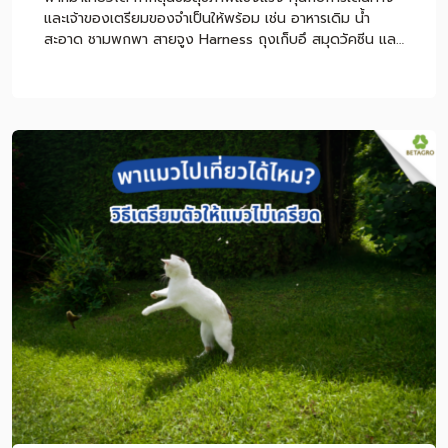
และเจ้าของเตรียมของจำเป็นให้พร้อม เช่น อาหารเดิม น้ำ
สะอาด ชามพกพา สายจูง Harness ถุงเก็บอึ สมุดวัคซีน และ
อุปกรณ์สำหรับนั่งรถอย่างปลอดภัย แต่ถ้าสุนัขป่วย เมารถ
ง่าย หอบง่าย กลัวคน หรือยังได้รับวัคซีนไม่ครบ ควรปรึกษา
สัตวแพทย์ก่อนออกทริป เพื่อป้องกันความเสี่ยงระหว่างเดิน
ทาง หมายเหตุ: บทความนี้เป็นคำแนะนำทั่วไปสำหรับการเตรียม
ตัวพาสุนัขเดินทาง ไม่ใช่การวินิจฉัยหรือการรักษาโรค หากสุนัข
มีโรคประจำตัว มีอาการผิดปกติ หรือจำเป็นต้องใช้ยา ควร
ปรึกษาสัตวแพทย์ก่อนเดินทางทุกครั้ง สารบัญเนื้อหา พาหมา
เที่ยวได้ไหม? เช็กก่อนออกทริป หมาแบบไหนเหมาะกับการ
เที่ยว? พาหมาเที่ยวต้องเตรียมอะไรบ้าง? พาหมาเดินทางไกล
ด้วยรถยนต์ ต้องดูแลอย่างไร? หมาเมารถดูอย่างไร และช่วย
ลดอาการได้อย่างไร? ควรให้อาหารหมาก่อนเดินทางไหม?
เลือกที่พัก Pet-Friendly ต้องเช็กอะไรบ้าง? ถึงที่พักแล้วควร
ทำอย่างไรให้สุนัขปรับตัว? พาหมาเที่ยวกับฝากเลี้ยง แบบไหน
ดีกว่า? โภชนาการระหว่างทริปสำคัญอย่างไร? ข้อควรระวัง
เมื่อพาหมาเที่ยว สรุป พาหมาเที่ยวอย่างไรให้ปลอดภัยและสนุก
ตลอดทริป คำถามที่พบบ่อยเกี […]