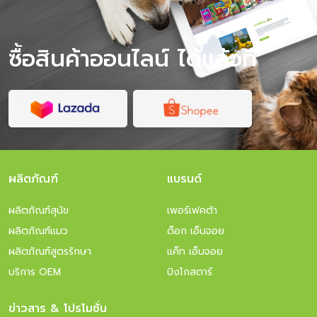
อย่างไรให้แมวปรับตัวเร็ว? พาแมวไปเที่ยว vs ฝากเลี้ยง แบบ
ไหนดีกว่า? โภชนาการระหว่างทริป สำคัญกว่าที่คิด ข้อควร
ระวังเมื่อพาแมวไปเที่ยว สรุป พาแมว […]
ซื้อสินค้าออนไลน์ ได้แล้วที่
ผลิตภัณฑ์
แบรนด์
ผลิตภัณฑ์สุนัข
เพอร์เฟคต้า
ผลิตภัณฑ์แมว
ด็อก เอ็นจอย
ผลิตภัณฑ์สูตรรักษา
แค็ท เอ็นจอย
บริการ OEM
บิงโกสตาร์
ข่าวสาร & โปรโมชั่น