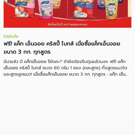
โปรโมชั่น
ฟรี! แค็ท เอ็นจอย คริสปี้ ไบทส์ เมื่อซื้อแค็ทเอ็นจอย
ขนาด 3 กก. ทุกสูตร
มีนาแล้ว มี แค็ทเอ็นจอย รึยังคะ? ถ้ายังต้องรีบตุนแล้วนะคะ ฟรี! แค็ท
เอ็นจอย คริสปี้ ไบทส์ ขนาด 60 กรัม 1 ซอง (คละสูตร) ทั้งสูตรแมวโต
และสูตรลูกแมว! เมื่อซื้อแค็ทเอ็นจอย ขนาด 3 กก. ทุกสูตร • แค็ท เอ็น
จอย ลูกแมวและแม่แมว รสปลาทะเล ไก่และนม • แค็ท เอ็นจอย แมวโต
รสแซลมอน • แค็ท เอ็นจอย แมวโต รสปลาทะเล • แค็ท เอ็นจอย แมวโต
รสปลาทู แค็ท เอ็นจอย #อาหารแมว มาพร้อมกับ Triple Protection ที่
ช่วยเสริมสร้างภูมิคุ้มกัน ที่สำคัญคือเค็มต่ำ ลดเสี่ยงโรคต่างๆได้เพียบ
เลย เม็ดเล็ก ทำให้น้องกินง่าย ขนสวยด้วยโอเมก้า 3,6 อิ่ม อร่อย เอ็น
จอยทุกมื้อ! ถ้านุดอยากให้น้อนแมวเอ็นจอยอย่างต่อเนื่องอย่าลืมไปตุน
กันน้าา เฉพาะร้านขายอาหารสัตว์ที่ร่วมรายการ โปรโมชั่นตั้งแต่ 4 มี.ค. 65
– จนกว่าสินค้าจะหมด *ของแถมมีจำนวนจำกัด / หมดแล้วหมดเลย