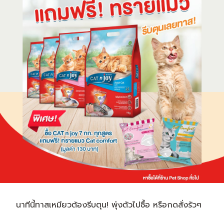
นาทีนี้ทาสเหมียวต้องรีบตุน! พุ่งตัวไปซื้อ หรือกดสั่งรัวๆ