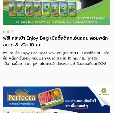
โปรโมชั่น
ฟรี! กระเป๋า Enjoy Bag เมื่อซื้อด็อกเอ็นจอย คอมพลีท
ขนาด 8 หรือ 10 กก.
ฟรี! กระเป๋า Enjoy Bag มูลค่า 129 บาท (คละลาย มี 3 ลายให้สะสม) เมื่อ
ซื้อ #ด็อกเอ็นจอย คอมพลีท ขนาด 8 หรือ 10 กก. กรัม ทุกสูตร
..มีนาคมนี้อยาก เท่ คูลๆ สไตล์คนรักน้องหมา อย่าลืมสะสมกันนะ DOG n
joy อาหารสุนัขปลอดภัย ไม่ใส่สี เค็มต่ำ มีเม็ดโปรตีนเข้มข้น อุดมด้วย
กรดอะมิโนที่สุนัขสร้างเองไม่ได้ เพื่อขนสวยและขับถ่ายเป็นก้อน อร่อย
น้องๆเอ็นจอยแน่นอน! • ซื้อได้แล้วที่ร้านจำหน่ายอาหารสัตว์ทั่วประเทศ •
โปรโมชั่นเริ่ม 10 มี.ค. 65 – จนกว่าของแถมจะหมด สินค้ามีจำนวนจำกัด