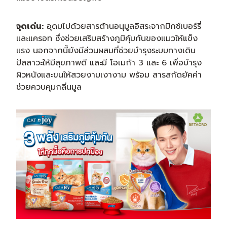
จุดเด่น:
อุดมไปด้วยสารต้านอนุมูลอิสระจากมิกซ์เบอร์รี่
และแครอท ซึ่งช่วยเสริมสร้างภูมิคุ้มกันของแมวให้แข็ง
แรง นอกจากนี้ยังมีส่วนผสมที่ช่วยบำรุงระบบทางเดิน
ปัสสาวะให้มีสุขภาพดี และมี โอเมก้า 3 และ 6 เพื่อบำรุง
ผิวหนังและขนให้สวยงามเงางาม พร้อม สารสกัดยัคค่า
ช่วยควบคุมกลิ่นมูล