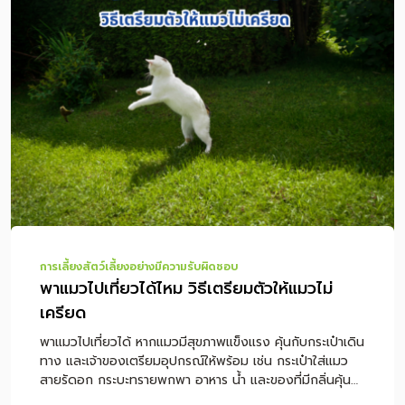
เที่ยวได้ไหม? เช็กก่อนออกทริป หมาแบบไหนเหมาะกับการ
เที่ยว? พาหมาเที่ยวต้องเตรียมอะไรบ้าง? พาหมาเดินทางไกล
ด้วยรถยนต์ ต้องดูแลอย่างไร? หมาเมารถดูอย่างไร และช่วย
ลดอาการได้อย่างไร? ควรให้อาหารหมาก่อนเดินทางไหม?
เลือกที่พัก Pet-Friendly ต้องเช็กอะไรบ้าง? ถึงที่พักแล้วควร
ทำอย่างไรให้สุนัขปรับตัว? พาหมาเที่ยวกับฝากเลี้ยง แบบไหน
ดีกว่า? โภชนาการระหว่างทริปสำคัญอย่างไร? ข้อควรระวัง
เมื่อพาหมาเที่ยว สรุป พาหมาเที่ยวอย่างไรให้ปลอดภัยและสนุก
ตลอดทริป คำถามที่พบบ่อยเกี […]
การเลี้ยงสัตว์เลี้ยงอย่างมีความรับผิดชอบ
พาแมวไปเที่ยวได้ไหม วิธีเตรียมตัวให้แมวไม่
เครียด
พาแมวไปเที่ยวได้ หากแมวมีสุขภาพแข็งแรง คุ้นกับกระเป๋าเดิน
ทาง และเจ้าของเตรียมอุปกรณ์ให้พร้อม เช่น กระเป๋าใส่แมว
สายรัดอก กระบะทรายพกพา อาหาร น้ำ และของที่มีกลิ่นคุ้น
เคย แต่ไม่ใช่แมวทุกตัวที่เหมาะกับการเดินทาง เพราะแมวเป็น