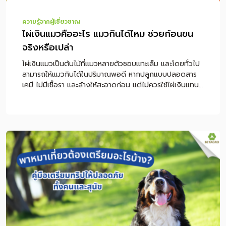
ความรู้จากผู้เชี่ยวชาญ
ไผ่เงินแมวคืออะไร แมวกินได้ไหม ช่วยก้อนขน
จริงหรือเปล่า
ไผ่เงินแมวเป็นต้นไม้ที่แมวหลายตัวชอบแทะเล็ม และโดยทั่วไป
สามารถให้แมวกินได้ในปริมาณพอดี หากปลูกแบบปลอดสาร
เคมี ไม่มีเชื้อรา และล้างให้สะอาดก่อน แต่ไม่ควรใช้ไผ่เงินแทน
อาหารหลักหรือใช้เป็นวิธีรักษาก้อนขนโดยตรง หากแมวกิน
ไผ่เงินแล้วอาเจียนบ่อย ซึม ไม่กินอาหาร หรือมีอาการผิดปกติ
ร่วมด้วย ควรพาไปพบสัตวแพทย์ทันที หมายเหตุ: บทความนี้
ให้ข้อมูลเพื่อการดูแลแมวเบื้องต้น ไม่ใช่การวินิจฉัยหรือรักษา
โรค หากแมวมีอาการอาเจียนซ้ำ หายใจผิดปกติ เบื่ออาหาร หรือ
ขับถ่ายผิดปกติ ควรปรึกษาสัตวแพทย์โดยตรง สารบัญเนื้อหา
ไผ่เงินแมวคืออะไร แมวกินไผ่เงินได้ไหม ปลอดภัยหรือเปล่า
ทำไมแมวถึงชอบกินไผ่เงิน ไผ่เงินช่วยก้อนขนแมวได้จริงไหม
วิธีดูแลแมวที่มีปัญหาก้อนขนอย่างถูกต้อง วิธีปลูกไผ่เงินแมว
ให้ปลอดภัย ไผ่เงิน หญ้าแมว และตำแยแมวต่างกันอย่างไร
ไผ่เงินแมวเหมาะกับแมวแบบไหน อาการแบบไหนควรหยุดให้กิน
และพบสัตวแพทย์ สรุปการให้ไผ่เงินแมวอย่างปลอดภัย
คำถามที่พบบ่อยเกี่ยวกับไผ่เงินแมว ไผ่เงินแมวคืออะไร ไผ่เงิน