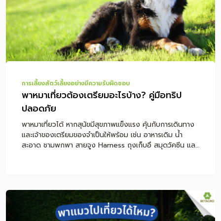
แมว หรือที่หลายคนเรียกว่า “ไผ่แมว” เป็นไม้ประดับใบเรียวยาว
มีลายสีเขียวสลับขาว นิยมปลูกในกระถางเล็ก ๆ เพื่อให้แมว
แทะเล็มหรือเล่ […]
การเลี้ยงสัตว์เลี้ยงอย่างมีความรับผิดชอบ
พาหมาเที่ยวต้องเตรียมอะไรบ้าง? คู่มือทริป
ปลอดภัย
พาหมาเที่ยวได้ หากสุนัขมีสุขภาพแข็งแรง คุ้นกับการเดินทาง
และเจ้าของเตรียมของจำเป็นให้พร้อม เช่น อาหารเดิม น้ำ
สะอาด ชามพกพา สายจูง Harness ถุงเก็บอึ สมุดวัคซีน และ
อุปกรณ์สำหรับนั่งรถอย่างปลอดภัย แต่ถ้าสุนัขป่วย เมารถ
ง่าย หอบง่าย กลัวคน หรือยังได้รับวัคซีนไม่ครบ ควรปรึกษา
สัตวแพทย์ก่อนออกทริป เพื่อป้องกันความเสี่ยงระหว่างเดิน
ทาง หมายเหตุ: บทความนี้เป็นคำแนะนำทั่วไปสำหรับการเตรียม
ตัวพาสุนัขเดินทาง ไม่ใช่การวินิจฉัยหรือการรักษาโรค หากสุนัข
มีโรคประจำตัว มีอาการผิดปกติ หรือจำเป็นต้องใช้ยา ควร
ปรึกษาสัตวแพทย์ก่อนเดินทางทุกครั้ง สารบัญเนื้อหา พาหมา