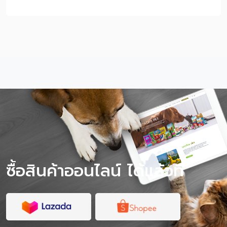
สัตว์ที่ไวต่อเสียง กลิ่น พื้นที่ใหม่ และคนแปลกหน้า หากแมว
ตื่นกลัวง่าย ป่วย หรือไม่เคยออกจากบ้านมาก่อน ควรฝึกทีละ
ขั้นก่อนเดินทางจริง หรือปรึกษาสัตวแพทย์เพื่อความปลอดภัย
หมายเหตุ: บทความนี้เป็นคำแนะนำทั่วไปสำหรับการเตรียมตัว
พาแมวเดินทาง ไม่ใช่การวินิจฉัยหรือรักษาโรค หากแมวมี
อาการป่วย หายใจผิดปกติ เครียดรุนแรง หรือมีโรคประจำตัว
ควรปรึกษาสัตวแพทย์ก่อนเดินทาง สารบัญเนื้อหา พาแมวไป
เที่ยวได้ไหม? แมวจะเครียดไหมเวลาเดินทาง? เช็กก่อนออก
ทริป แมวของคุณเหมาะกับการเที่ยวไหม? พาแมวไปเที่ยว
ต้องเตรียมอะไรบ้าง? วิธีฝึกแมวให้คุ้นกับกระเป๋าเดินทางก่อน
วันจริง ระหว่างเดินทางด้วยรถยนต์ ต้องดูแลแมวยังไง?
ควรให้อาหารแมวก่อนเดินทางไหม? ถึงที่พักแล้วควรทำ
อย่างไรให้แมวปรับตัวเร็ว? พาแมวไปเที่ยว vs ฝากเลี้ยง แบบ
ไหนดีกว่า? โภชนาการระหว่างทริป สำคัญกว่าที่คิด ข้อควร
ระวังเมื่อพาแมวไปเที่ยว สรุป พาแมว […]
ซื้อสินค้าออนไลน์ ได้แล้วที่