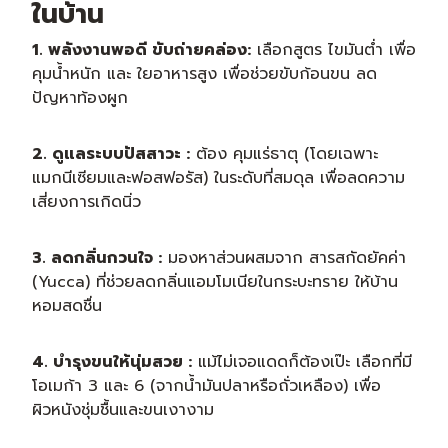
ในบ้าน
1. พลังงานพอดี ขับถ่ายคล่อง:
เลือกสูตร ไขมันต่ำ เพื่อ
คุมน้ำหนัก และ ใยอาหารสูง เพื่อช่วยขับก้อนขน ลด
ปัญหาท้องผูก
2. ดูแลระบบปัสสาวะ :
ต้อง คุมแร่ธาตุ (โดยเฉพาะ
แมกนีเซียมและฟอสฟอรัส) ในระดับที่สมดุล เพื่อลดความ
เสี่ยงการเกิดนิ่ว
3. ลดกลิ่นกวนใจ :
มองหาส่วนผสมจาก สารสกัดยัคค่า
(Yucca) ที่ช่วยลดกลิ่นแอมโมเนียในกระบะทราย ให้บ้าน
หอมสดชื่น
4. บำรุงขนให้นุ่มสวย :
แม้ไม่เจอแดดก็ต้องเป๊ะ เลือกที่มี
โอเมก้า 3 และ 6 (จากน้ำมันปลาหรือถั่วเหลือง) เพื่อ
ผิวหนังชุ่มชื้นและขนเงางาม