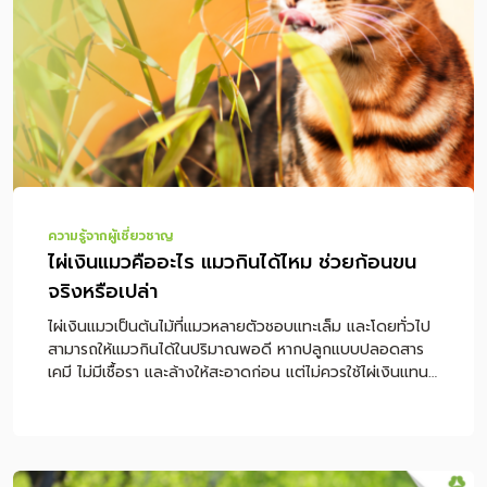
ความรู้จากผู้เชี่ยวชาญ
ไผ่เงินแมวคืออะไร แมวกินได้ไหม ช่วยก้อนขน
จริงหรือเปล่า
ไผ่เงินแมวเป็นต้นไม้ที่แมวหลายตัวชอบแทะเล็ม และโดยทั่วไป
สามารถให้แมวกินได้ในปริมาณพอดี หากปลูกแบบปลอดสาร
เคมี ไม่มีเชื้อรา และล้างให้สะอาดก่อน แต่ไม่ควรใช้ไผ่เงินแทน
อาหารหลักหรือใช้เป็นวิธีรักษาก้อนขนโดยตรง หากแมวกิน
ไผ่เงินแล้วอาเจียนบ่อย ซึม ไม่กินอาหาร หรือมีอาการผิดปกติ
ร่วมด้วย ควรพาไปพบสัตวแพทย์ทันที หมายเหตุ: บทความนี้
ให้ข้อมูลเพื่อการดูแลแมวเบื้องต้น ไม่ใช่การวินิจฉัยหรือรักษา
โรค หากแมวมีอาการอาเจียนซ้ำ หายใจผิดปกติ เบื่ออาหาร หรือ