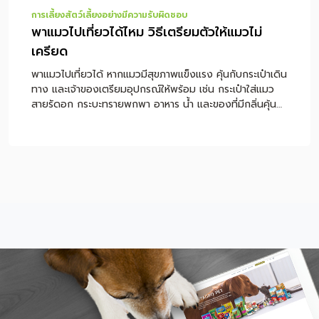
การเลี้ยงสัตว์เลี้ยงอย่างมีความรับผิดชอบ
พาแมวไปเที่ยวได้ไหม วิธีเตรียมตัวให้แมวไม่
เครียด
พาแมวไปเที่ยวได้ หากแมวมีสุขภาพแข็งแรง คุ้นกับกระเป๋าเดิน
ทาง และเจ้าของเตรียมอุปกรณ์ให้พร้อม เช่น กระเป๋าใส่แมว
สายรัดอก กระบะทรายพกพา อาหาร น้ำ และของที่มีกลิ่นคุ้น
เคย แต่ไม่ใช่แมวทุกตัวที่เหมาะกับการเดินทาง เพราะแมวเป็น
สัตว์ที่ไวต่อเสียง กลิ่น พื้นที่ใหม่ และคนแปลกหน้า หากแมว
ตื่นกลัวง่าย ป่วย หรือไม่เคยออกจากบ้านมาก่อน ควรฝึกทีละ
ขั้นก่อนเดินทางจริง หรือปรึกษาสัตวแพทย์เพื่อความปลอดภัย
หมายเหตุ: บทความนี้เป็นคำแนะนำทั่วไปสำหรับการเตรียมตัว
พาแมวเดินทาง ไม่ใช่การวินิจฉัยหรือรักษาโรค หากแมวมี
อาการป่วย หายใจผิดปกติ เครียดรุนแรง หรือมีโรคประจำตัว
ควรปรึกษาสัตวแพทย์ก่อนเดินทาง สารบัญเนื้อหา พาแมวไป
เที่ยวได้ไหม? แมวจะเครียดไหมเวลาเดินทาง? เช็กก่อนออก
ทริป แมวของคุณเหมาะกับการเที่ยวไหม? พาแมวไปเที่ยว
ต้องเตรียมอะไรบ้าง? วิธีฝึกแมวให้คุ้นกับกระเป๋าเดินทางก่อน
วันจริง ระหว่างเดินทางด้วยรถยนต์ ต้องดูแลแมวยังไง?
ควรให้อาหารแมวก่อนเดินทางไหม? ถึงที่พักแล้วควรทำ
อย่างไรให้แมวปรับตัวเร็ว? พาแมวไปเที่ยว vs ฝากเลี้ยง แบบ