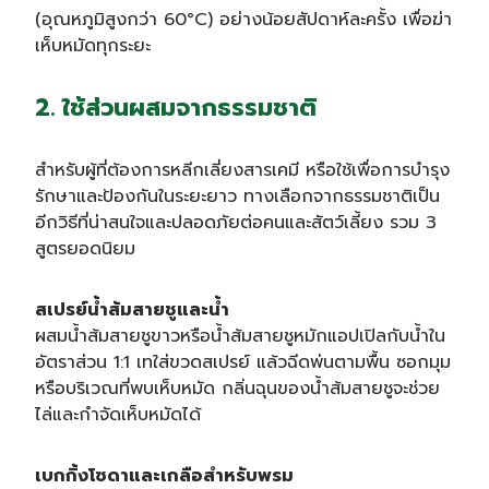
(อุณหภูมิสูงกว่า 60°C) อย่างน้อยสัปดาห์ละครั้ง เพื่อฆ่า
เห็บหมัดทุกระยะ
2. ใช้ส่วนผสมจากธรรมชาติ
สำหรับผู้ที่ต้องการหลีกเลี่ยงสารเคมี หรือใช้เพื่อการบำรุง
รักษาและป้องกันในระยะยาว ทางเลือกจากธรรมชาติเป็น
อีกวิธีที่น่าสนใจและปลอดภัยต่อคนและสัตว์เลี้ยง รวม 3
สูตรยอดนิยม
สเปรย์น้ำส้มสายชูและน้ำ
ผสมน้ำส้มสายชูขาวหรือน้ำส้มสายชูหมักแอปเปิลกับน้ำใน
อัตราส่วน 1:1 เทใส่ขวดสเปรย์ แล้วฉีดพ่นตามพื้น ซอกมุม
หรือบริเวณที่พบเห็บหมัด กลิ่นฉุนของน้ำส้มสายชูจะช่วย
ไล่และกำจัดเห็บหมัดได้
เบกกิ้งโซดาและเกลือสำหรับพรม