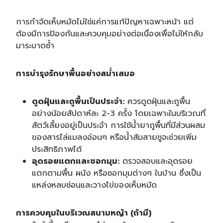
การกำจัดเห็บหมัดไม่ใช่แค่การแก้ปัญหาเฉพาะหน้า แต่
ต้องมีการป้องกันและควบคุมอย่างต่อเนื่องเพื่อไม่ให้กลับ
มาระบาดซ้ำ
การบำรุงรักษาพื้นอย่างสม่ำเสมอ
ดูดฝุ่นและถูพื้นเป็นประจำ:
ควรดูดฝุ่นและถูพื้น
อย่างน้อยสัปดาห์ละ 2-3 ครั้ง โดยเฉพาะในบริเวณที่
สัตว์เลี้ยงอยู่เป็นประจำ การใช้น้ำยาถูพื้นที่มีส่วนผสม
ของสารไล่แมลงอ่อนๆ หรือน้ำส้มสายชูจะช่วยเพิ่ม
ประสิทธิภาพได้
อุดรอยแตกและซอกมุม:
ตรวจสอบและอุดรอย
แตกตามพื้น ผนัง หรือซอกมุมต่างๆ ในบ้าน ซึ่งเป็น
แหล่งหลบซ่อนและวางไข่ของเห็บหมัด
การควบคุมในบริเวณสนามหญ้า (ถ้ามี)