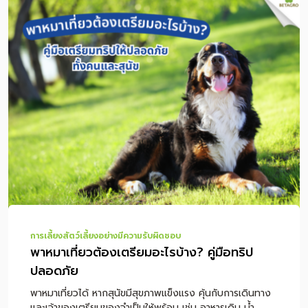
ขับถ่ายผิดปกติ ควรปรึกษาสัตวแพทย์โดยตรง สารบัญเนื้อหา
ไผ่เงินแมวคืออะไร แมวกินไผ่เงินได้ไหม ปลอดภัยหรือเปล่า
ทำไมแมวถึงชอบกินไผ่เงิน ไผ่เงินช่วยก้อนขนแมวได้จริงไหม
วิธีดูแลแมวที่มีปัญหาก้อนขนอย่างถูกต้อง วิธีปลูกไผ่เงินแมว
ให้ปลอดภัย ไผ่เงิน หญ้าแมว และตำแยแมวต่างกันอย่างไร
ไผ่เงินแมวเหมาะกับแมวแบบไหน อาการแบบไหนควรหยุดให้กิน
และพบสัตวแพทย์ สรุปการให้ไผ่เงินแมวอย่างปลอดภัย
คำถามที่พบบ่อยเกี่ยวกับไผ่เงินแมว ไผ่เงินแมวคืออะไร ไผ่เงิน
แมว หรือที่หลายคนเรียกว่า “ไผ่แมว” เป็นไม้ประดับใบเรียวยาว
มีลายสีเขียวสลับขาว นิยมปลูกในกระถางเล็ก ๆ เพื่อให้แมว
แทะเล็มหรือเล่ […]
การเลี้ยงสัตว์เลี้ยงอย่างมีความรับผิดชอบ
พาหมาเที่ยวต้องเตรียมอะไรบ้าง? คู่มือทริป
ปลอดภัย
พาหมาเที่ยวได้ หากสุนัขมีสุขภาพแข็งแรง คุ้นกับการเดินทาง
และเจ้าของเตรียมของจำเป็นให้พร้อม เช่น อาหารเดิม น้ำ