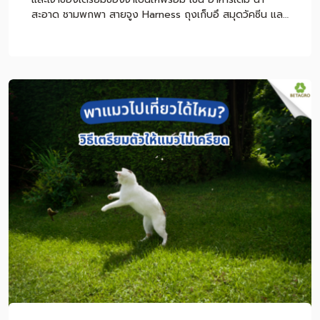
สะอาด ชามพกพา สายจูง Harness ถุงเก็บอึ สมุดวัคซีน และ
อุปกรณ์สำหรับนั่งรถอย่างปลอดภัย แต่ถ้าสุนัขป่วย เมารถ
ง่าย หอบง่าย กลัวคน หรือยังได้รับวัคซีนไม่ครบ ควรปรึกษา
สัตวแพทย์ก่อนออกทริป เพื่อป้องกันความเสี่ยงระหว่างเดิน
ทาง หมายเหตุ: บทความนี้เป็นคำแนะนำทั่วไปสำหรับการเตรียม
ตัวพาสุนัขเดินทาง ไม่ใช่การวินิจฉัยหรือการรักษาโรค หากสุนัข
มีโรคประจำตัว มีอาการผิดปกติ หรือจำเป็นต้องใช้ยา ควร
ปรึกษาสัตวแพทย์ก่อนเดินทางทุกครั้ง สารบัญเนื้อหา พาหมา
เที่ยวได้ไหม? เช็กก่อนออกทริป หมาแบบไหนเหมาะกับการ
เที่ยว? พาหมาเที่ยวต้องเตรียมอะไรบ้าง? พาหมาเดินทางไกล
ด้วยรถยนต์ ต้องดูแลอย่างไร? หมาเมารถดูอย่างไร และช่วย
ลดอาการได้อย่างไร? ควรให้อาหารหมาก่อนเดินทางไหม?
เลือกที่พัก Pet-Friendly ต้องเช็กอะไรบ้าง? ถึงที่พักแล้วควร
ทำอย่างไรให้สุนัขปรับตัว? พาหมาเที่ยวกับฝากเลี้ยง แบบไหน
ดีกว่า? โภชนาการระหว่างทริปสำคัญอย่างไร? ข้อควรระวัง
เมื่อพาหมาเที่ยว สรุป พาหมาเที่ยวอย่างไรให้ปลอดภัยและสนุก
ตลอดทริป คำถามที่พบบ่อยเกี […]