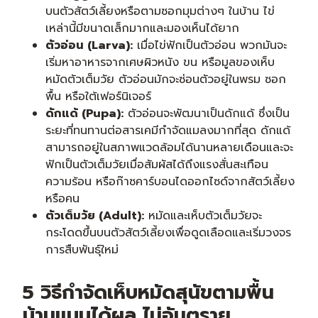
บนตัวสัตว์เลี้ยงหรือตามซอกมุมต่างๆ ในบ้าน ไข่
เหล่านี้มีขนาดเล็กมากและมองเห็นได้ยาก
ตัวอ่อน (Larva):
เมื่อไข่ฟักเป็นตัวอ่อน พวกมันจะ
เริ่มหาอาหารจากเศษผิวหนัง ขน หรือมูลของเห็บ
หมัดตัวเต็มวัย ตัวอ่อนมักจะซ่อนตัวอยู่ในพรม ซอก
พื้น หรือใต้เฟอร์นิเจอร์
ดักแด้ (Pupa):
ตัวอ่อนจะพัฒนาเป็นดักแด้ ซึ่งเป็น
ระยะที่ทนทานต่อสารเคมีกำจัดแมลงมากที่สุด ดักแด้
สามารถอยู่ในสภาพแวดล้อมได้นานหลายเดือนและจะ
ฟักเป็นตัวเต็มวัยเมื่อสัมผัสได้ถึงแรงสั่นสะเทือน
ความร้อน หรือก๊าซคาร์บอนไดออกไซด์จากสัตว์เลี้ยง
หรือคน
ตัวเต็มวัย (Adult):
หมัดและเห็บตัวเต็มวัยจะ
กระโดดขึ้นบนตัวสัตว์เลี้ยงเพื่อดูดเลือดและเริ่มวงจร
การสืบพันธุ์ใหม่
5 วิธีกําจัดเห็บหมัดสุนัขตามพื้น
บ้านแบบได้ผล ไม่อันตราย