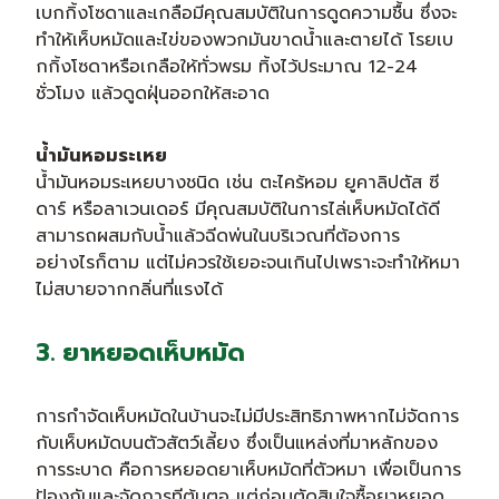
เบกกิ้งโซดาและเกลือมีคุณสมบัติในการดูดความชื้น ซึ่งจะ
ทำให้เห็บหมัดและไข่ของพวกมันขาดน้ำและตายได้ โรยเบ
กกิ้งโซดาหรือเกลือให้ทั่วพรม ทิ้งไว้ประมาณ 12-24
ชั่วโมง แล้วดูดฝุ่นออกให้สะอาด
น้ำมันหอมระเหย
น้ำมันหอมระเหยบางชนิด เช่น ตะไคร้หอม ยูคาลิปตัส ซี
ดาร์ หรือลาเวนเดอร์ มีคุณสมบัติในการไล่เห็บหมัดได้ดี
สามารถผสมกับน้ำแล้วฉีดพ่นในบริเวณที่ต้องการ
อย่างไรก็ตาม แต่ไม่ควรใช้เยอะจนเกินไปเพราะจะทำให้หมา
ไม่สบายจากกลิ่นที่แรงได้
3. ยาหยอดเห็บหมัด
การกำจัดเห็บหมัดในบ้านจะไม่มีประสิทธิภาพหากไม่จัดการ
กับเห็บหมัดบนตัวสัตว์เลี้ยง ซึ่งเป็นแหล่งที่มาหลักของ
การระบาด คือการหยอดยาเห็บหมัดที่ตัวหมา เพื่อเป็นการ
ป้องกันและจัดการทีต้นตอ แต่ก่อนตัดสินใจซื้อยาหยอด