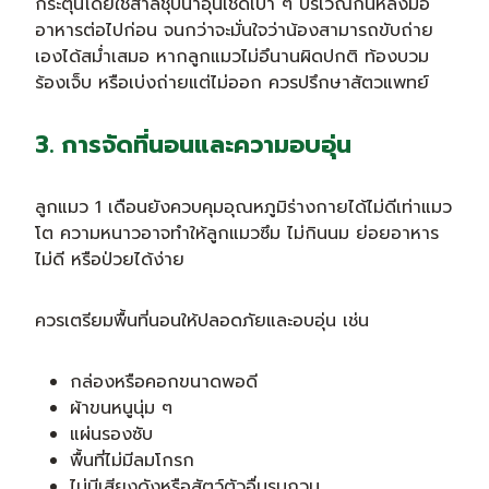
กระตุ้นโดยใช้สำลีชุบน้ำอุ่นเช็ดเบา ๆ บริเวณก้นหลังมื้อ
อาหารต่อไปก่อน จนกว่าจะมั่นใจว่าน้องสามารถขับถ่าย
เองได้สม่ำเสมอ หากลูกแมวไม่อึนานผิดปกติ ท้องบวม
ร้องเจ็บ หรือเบ่งถ่ายแต่ไม่ออก ควรปรึกษาสัตวแพทย์
3. การจัดที่นอนและความอบอุ่น
ลูกแมว 1 เดือนยังควบคุมอุณหภูมิร่างกายได้ไม่ดีเท่าแมว
โต ความหนาวอาจทำให้ลูกแมวซึม ไม่กินนม ย่อยอาหาร
ไม่ดี หรือป่วยได้ง่าย
ควรเตรียมพื้นที่นอนให้ปลอดภัยและอบอุ่น เช่น
กล่องหรือคอกขนาดพอดี
ผ้าขนหนูนุ่ม ๆ
แผ่นรองซับ
พื้นที่ไม่มีลมโกรก
ไม่มีเสียงดังหรือสัตว์ตัวอื่นรบกวน