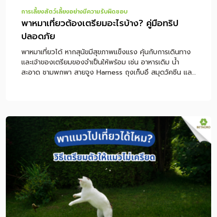
การเลี้ยงสัตว์เลี้ยงอย่างมีความรับผิดชอบ
พาหมาเที่ยวต้องเตรียมอะไรบ้าง? คู่มือทริป
ปลอดภัย
พาหมาเที่ยวได้ หากสุนัขมีสุขภาพแข็งแรง คุ้นกับการเดินทาง
และเจ้าของเตรียมของจำเป็นให้พร้อม เช่น อาหารเดิม น้ำ
สะอาด ชามพกพา สายจูง Harness ถุงเก็บอึ สมุดวัคซีน และ
อุปกรณ์สำหรับนั่งรถอย่างปลอดภัย แต่ถ้าสุนัขป่วย เมารถ
ง่าย หอบง่าย กลัวคน หรือยังได้รับวัคซีนไม่ครบ ควรปรึกษา
สัตวแพทย์ก่อนออกทริป เพื่อป้องกันความเสี่ยงระหว่างเดิน
ทาง หมายเหตุ: บทความนี้เป็นคำแนะนำทั่วไปสำหรับการเตรียม
ตัวพาสุนัขเดินทาง ไม่ใช่การวินิจฉัยหรือการรักษาโรค หากสุนัข
มีโรคประจำตัว มีอาการผิดปกติ หรือจำเป็นต้องใช้ยา ควร
ปรึกษาสัตวแพทย์ก่อนเดินทางทุกครั้ง สารบัญเนื้อหา พาหมา
เที่ยวได้ไหม? เช็กก่อนออกทริป หมาแบบไหนเหมาะกับการ
เที่ยว? พาหมาเที่ยวต้องเตรียมอะไรบ้าง? พาหมาเดินทางไกล
ด้วยรถยนต์ ต้องดูแลอย่างไร? หมาเมารถดูอย่างไร และช่วย
ลดอาการได้อย่างไร? ควรให้อาหารหมาก่อนเดินทางไหม?
เลือกที่พัก Pet-Friendly ต้องเช็กอะไรบ้าง? ถึงที่พักแล้วควร
ทำอย่างไรให้สุนัขปรับตัว? พาหมาเที่ยวกับฝากเลี้ยง แบบไหน
ดีกว่า? โภชนาการระหว่างทริปสำคัญอย่างไร? ข้อควรระวัง