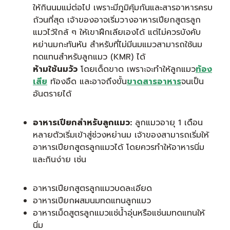
ให้กินนมแม่ต่อไป เพราะมีภูมิคุ้มกันและสารอาหารครบ
ถ้วนที่สุด เจ้าของอาจเริ่มวางอาหารเปียกสูตรลูก
แมวไว้ใกล้ ๆ ให้เขาฝึกเลียเองได้ แต่ไม่ควรบังคับ
หย่านมกะทันหัน สำหรับที่ไม่มีนมแมวสามารถใช้นม
ทดแทนสำหรับลูกแมว (KMR) ได้
ห้ามใช้นมวัว
โดยเด็ดขาด เพราะจะทำให้ลูกแมว
ท้อง
เสีย
ท้องอืด และอาจถึงขั้น
ขาดสารอาหาร
จนเป็น
อันตรายได้
อาหารเปียกสำหรับลูกแมว:
ลูกแมวอายุ 1 เดือน
หลายตัวเริ่มเข้าสู่ช่วงหย่านม เจ้าของสามารถเริ่มให้
อาหารเปียกสูตรลูกแมวได้ โดยควรทำให้อาหารนิ่ม
และกินง่าย เช่น
อาหารเปียกสูตรลูกแมวบดละเอียด
อาหารเปียกผสมนมทดแทนลูกแมว
อาหารเม็ดสูตรลูกแมวแช่น้ำอุ่นหรือแช่นมทดแทนให้
นิ่ม