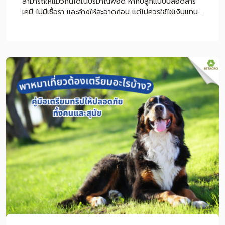
สามารถให้แมวกินได้ในปริมาณพอดี หากปลูกแบบปลอดสาร
เคมี ไม่มีเชื้อรา และล้างให้สะอาดก่อน แต่ไม่ควรใช้ไผ่เงินแทน
อาหารหลักหรือใช้เป็นวิธีรักษาก้อนขนโดยตรง หากแมวกิน
ไผ่เงินแล้วอาเจียนบ่อย ซึม ไม่กินอาหาร หรือมีอาการผิดปกติ
ร่วมด้วย ควรพาไปพบสัตวแพทย์ทันที หมายเหตุ: บทความนี้
ให้ข้อมูลเพื่อการดูแลแมวเบื้องต้น ไม่ใช่การวินิจฉัยหรือรักษา
โรค หากแมวมีอาการอาเจียนซ้ำ หายใจผิดปกติ เบื่ออาหาร หรือ
ขับถ่ายผิดปกติ ควรปรึกษาสัตวแพทย์โดยตรง สารบัญเนื้อหา
ไผ่เงินแมวคืออะไร แมวกินไผ่เงินได้ไหม ปลอดภัยหรือเปล่า
ทำไมแมวถึงชอบกินไผ่เงิน ไผ่เงินช่วยก้อนขนแมวได้จริงไหม
วิธีดูแลแมวที่มีปัญหาก้อนขนอย่างถูกต้อง วิธีปลูกไผ่เงินแมว
ให้ปลอดภัย ไผ่เงิน หญ้าแมว และตำแยแมวต่างกันอย่างไร
ไผ่เงินแมวเหมาะกับแมวแบบไหน อาการแบบไหนควรหยุดให้กิน
และพบสัตวแพทย์ สรุปการให้ไผ่เงินแมวอย่างปลอดภัย
คำถามที่พบบ่อยเกี่ยวกับไผ่เงินแมว ไผ่เงินแมวคืออะไร ไผ่เงิน
แมว หรือที่หลายคนเรียกว่า “ไผ่แมว” เป็นไม้ประดับใบเรียวยาว
มีลายสีเขียวสลับขาว นิยมปลูกในกระถางเล็ก ๆ เพื่อให้แมว
แทะเล็มหรือเล่ […]