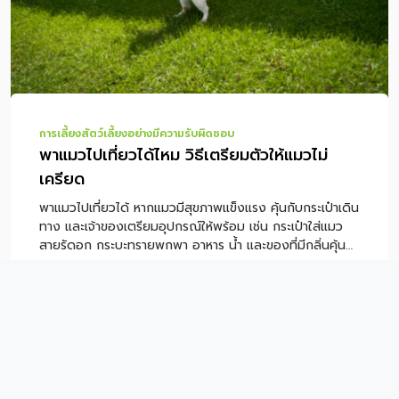
เมื่อพาหมาเที่ยว สรุป พาหมาเที่ยวอย่างไรให้ปลอดภัยและสนุก
ตลอดทริป คำถามที่พบบ่อยเกี […]
การเลี้ยงสัตว์เลี้ยงอย่างมีความรับผิดชอบ
พาแมวไปเที่ยวได้ไหม วิธีเตรียมตัวให้แมวไม่
เครียด
พาแมวไปเที่ยวได้ หากแมวมีสุขภาพแข็งแรง คุ้นกับกระเป๋าเดิน
ทาง และเจ้าของเตรียมอุปกรณ์ให้พร้อม เช่น กระเป๋าใส่แมว
สายรัดอก กระบะทรายพกพา อาหาร น้ำ และของที่มีกลิ่นคุ้น
เคย แต่ไม่ใช่แมวทุกตัวที่เหมาะกับการเดินทาง เพราะแมวเป็น
สัตว์ที่ไวต่อเสียง กลิ่น พื้นที่ใหม่ และคนแปลกหน้า หากแมว
ตื่นกลัวง่าย ป่วย หรือไม่เคยออกจากบ้านมาก่อน ควรฝึกทีละ
ขั้นก่อนเดินทางจริง หรือปรึกษาสัตวแพทย์เพื่อความปลอดภัย
หมายเหตุ: บทความนี้เป็นคำแนะนำทั่วไปสำหรับการเตรียมตัว
พาแมวเดินทาง ไม่ใช่การวินิจฉัยหรือรักษาโรค หากแมวมี
อาการป่วย หายใจผิดปกติ เครียดรุนแรง หรือมีโรคประจำตัว
ควรปรึกษาสัตวแพทย์ก่อนเดินทาง สารบัญเนื้อหา พาแมวไป