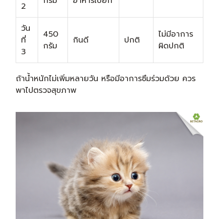
กรัม
อาหารเปียก
2
วัน
450
ไม่มีอาการ
ที่
กินดี
ปกติ
กรัม
ผิดปกติ
3
ถ้าน้ำหนักไม่เพิ่มหลายวัน หรือมีอาการซึมร่วมด้วย ควร
พาไปตรวจสุขภาพ