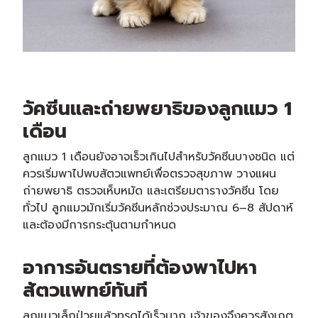
วัคซีนและถ่ายพยาธิของลูกแมว 1
เดือน
ลูกแมว 1 เดือนยังอาจเร็วเกินไปสำหรับวัคซีนบางชนิด แต่
ควรเริ่มพาไปพบสัตวแพทย์เพื่อตรวจสุขภาพ วางแผน
ถ่ายพยาธิ ตรวจเห็บหมัด และเตรียมตารางวัคซีน โดย
ทั่วไป ลูกแมวมักเริ่มวัคซีนหลักช่วงประมาณ 6–8 สัปดาห์
และต้องมีการกระตุ้นตามกำหนด
อาการอันตรายที่ต้องพาไปหา
สัตวแพทย์ทันที
ลูกแมวเล็กป่วยแล้วทรุดได้เร็วมาก เจ้าของจึงควรสังเกต