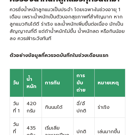
ควรชั่งน้ำหนักลูกแมวเป็นประจำ โดยเฉพาะในช่วงอายุ 1
เดือน เพราะน้ำหนักเป็นตัวบอกสุขภาพที่สำคัญมาก หาก
ลูกแมวกินได้ดี ร่าเริง และน้ำหนักเพิ่มขึ้นต่อเนื่อง มักเป็น
สัญญาณที่ดี แต่ถ้าน้ำหนักไม่ขึ้น น้ำหนักลด หรือกินน้อย
ลง ควรเฝ้าระวังทันที
ตัวอย่างข้อมูลที่ควรจดบันทึกในช่วงเดือนแรก
การ
น้ำ
วัน
การกิน
ขับ
หมายเหตุ
หนัก
ถ่าย
วัน
420
ฉี่/อึ
กินนมได้
ร่าเริง
ที่ 1
กรัม
ปกติ
วัน
435
เริ่มเลีย
ที่
ปกติ
เล่นมากขึ้น