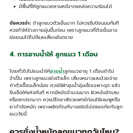
มีพื้นที่ให้ลูกแมวคลานหนีจากแหล่งความร้อนได้
ข้อควรจำ:
ถ้าลูกแมวตัวเย็นมาก ไม่ควรรีบป้อนนมทันที
ควรทำให้ร่างกายอุ่นขึ้นก่อน เพราะลูกแมวที่ตัวเย็นอาจ
ย่อยนมได้ไม่ดีและเสี่ยงอันตราย
4. การอาบน้ำให้ ลูกแมว 1 เดือน
โดยทั่วไปไม่แนะนำให้
อาบน้ำ
ลูกแมวอายุ 1 เดือนถ้าไม่
จำเป็น เพราะลูกแมวยังตัวเล็ก เสี่ยงหนาวและป่วยง่าย
ถ้าตัวเปื้อนเล็กน้อย ควรใช้ผ้าชุบน้ำอุ่นเช็ดเฉพาะจุด แล้ว
รีบเช็ดให้แห้งทันที หากมีหมัดจำนวนมาก ผิวหนังอักเสบ
หรือสกปรกมาก ควรปรึกษาสัตวแพทย์ก่อนใช้แชมพูหรือ
ยากำจัดหมัด เพราะผลิตภัณฑ์บางชนิดไม่ปลอดภัยกับลูก
แมววัยนี้
ควรชั่งน้ำหนักลูกแมวทุกวันไหม?