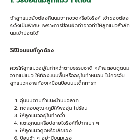
1. วิธีป้อนนมลูกแมว 1 เดือน
ถ้าลูกแมวยังต้องกินนมจากขวดหรือไซริงค์ เจ้าของต้อง
ระวังเป็นพิเศษ เพราะการป้อนผิดท่าอาจทำให้ลูกแมวสำลัก
นมเข้าปอดได้
วิธีป้อนนมที่ถูกต้อง
ควรให้ลูกแมวอยู่ในท่าคว่ำตามธรรมชาติ คล้ายตอนดูดนม
จากแม่แมว ให้ท้องแนบพื้นหรืออยู่ในท่าหมอบ ไม่ควรจับ
ลูกแมวหงายท้องเหมือนป้อนนมเด็กทารก
อุ่นนมตามคำแนะนำบนฉลาก
ทดสอบอุณหภูมิให้พออุ่น ไม่ร้อน
ให้ลูกแมวอยู่ในท่าคว่ำ
แตะจุกนมหรือปลายไซริงค์ที่ปากเบา ๆ
ให้ลูกแมวดูดหรือเลียเอง
ป้อนช้า ๆ อย่าบีบนมแรง