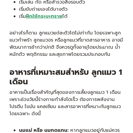
เริ่มเล่น กัด หรือสำรวจสิ่งรอบตัว
เริ่มขับถ่ายเองได้บางตัว
เริ่ม
ฝึกใช้กระบะทราย
ได้
อย่างไรก็ตาม ลูกแมวแต่ละตัวโตไม่เท่ากัน โดยเฉพาะลูก
แมวกำพร้า ลูกแมวจร หรือลูกแมวที่ขาดสารอาหาร อาจมี
พัฒนาการช้ากว่าปกติ จึงควรดูทั้งอายุโดยประมาณ น้ำ
หนักตัว พฤติกรรม และสุขภาพโดยรวมประกอบกัน
อาหารที่เหมาะสมสำหรับ ลูกแมว 1
เดือน
อาหารเป็นเรื่องสำคัญที่สุดของการเลี้ยงลูกแมว 1 เดือน
เพราะช่วงวัยนี้ร่างกายกำลังโตเร็ว ต้องการพลังงาน
โปรตีน ไขมัน แคลเซียม และสารอาหารที่เหมาะกับลูกแมว
โดยเฉพาะ ดังนี้
นมแม่ หรือ นมทดแทน:
หากลูกแมวอยู่กับแม่ควร