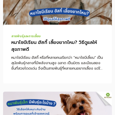
ใคร แมวเมนคูนอยู่คอนโดได้ไหม วิธีดูแลขนแมวเมนคูน แมว
เมนคูนควรกินอาหารแบบไหน โร […]
สายพันธุ์และการเลี้ยง
หมาไซบีเรียน ฮัสกี้ เลี้ยงยากไหม? วิธีดูแลให้
สุขภาพดี
หมาไซบีเรียน ฮัสกี้ หรือที่หลายคนเรียกว่า “หมาไซบีเลี้ยน” เป็น
สุนัขพันธุ์กลางที่มีพลังงานสูง ฉลาด เป็นมิตร และมีขนสอง
ชั้นที่สวยโดดเด่น จึงเป็นสายพันธุ์ที่หลายคนอยากเลี้ยง แต่ใน
ขณะเดียวกันก็ต้องเข้าใจก่อนว่าไซบีเรียนไม่ใช่สุนัขที่เหมาะกับ
ทุกบ้าน เพราะต้องการเวลาออกกำลังกาย การฝึกที่สม่ำเสมอ
และการดูแลขนเป็นประจำ โดยเฉพาะในสภาพอากาศร้อนอย่าง
ประเทศไทย บทความนี้จะพาไปรู้จักนิสัยของไซบีเรียน ฮัสกี้ วิธี
เลี้ยงให้เหมาะกับบ้านไทย การดูแลขน อาหาร การออกกำลัง
กาย รวมถึงโรคที่เจ้าของควรระวัง เพื่อช่วยให้ตัดสินใจได้ง่าย
ขึ้นว่าไซบีเรียนเหมาะกับไลฟ์สไตล์ของคุณหรือไม่ หมายเหตุ:
บทความนี้เป็นข้อมูลพื้นฐานสำหรับการดูแลสุนัขไซบีเรียน ฮัสกี้