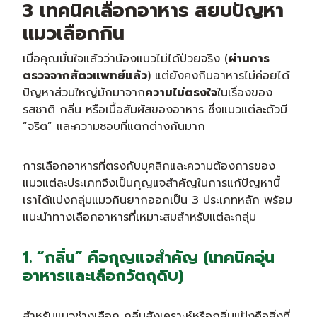
3 เทคนิคเลือกอาหาร สยบปัญหา
แมวเลือกกิน
เมื่อคุณมั่นใจแล้วว่าน้องแมวไม่ได้ป่วยจริง (
ผ่านการ
ตรวจจากสัตวแพทย์แล้ว
) แต่ยังคงกินอาหารไม่ค่อยได้
ปัญหาส่วนใหญ่มักมาจาก
ความไม่ตรงใจ
ในเรื่องของ
รสชาติ กลิ่น หรือเนื้อสัมผัสของอาหาร ซึ่งแมวแต่ละตัวมี
“จริต” และความชอบที่แตกต่างกันมาก
การเลือกอาหารที่ตรงกับบุคลิกและความต้องการของ
แมวแต่ละประเภทจึงเป็นกุญแจสำคัญในการแก้ปัญหานี้
เราได้แบ่งกลุ่มแมวกินยากออกเป็น 3 ประเภทหลัก พร้อม
แนะนำทางเลือกอาหารที่เหมาะสมสำหรับแต่ละกลุ่ม
1. “กลิ่น” คือกุญแจสำคัญ (เทคนิคอุ่น
อาหารและเลือกวัตถุดิบ)
สำหรับแมวช่างเลือก กลิ่นสังเคราะห์หรือกลิ่นแป้งคือสิ่งที่