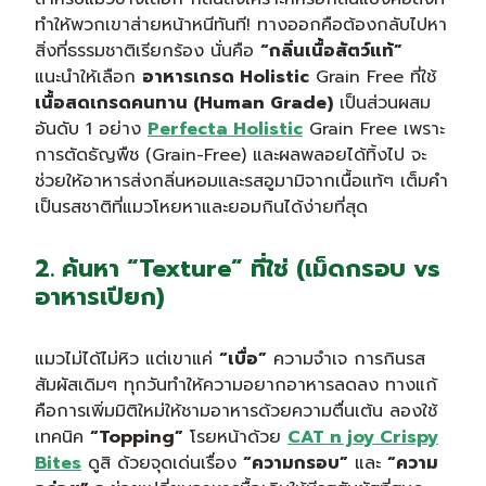
ทำให้พวกเขาส่ายหน้าหนีทันที! ทางออกคือต้องกลับไปหา
สิ่งที่ธรรมชาติเรียกร้อง นั่นคือ
“กลิ่นเนื้อสัตว์แท้”
แนะนำให้เลือก
อาหารเกรด Holistic
Grain Free ที่ใช้
เนื้อสดเกรดคนทาน (Human Grade)
เป็นส่วนผสม
อันดับ 1 อย่าง
Perfecta Holistic
Grain Free เพราะ
การตัดธัญพืช (Grain-Free) และผลพลอยได้ทิ้งไป จะ
ช่วยให้อาหารส่งกลิ่นหอมและรสอูมามิจากเนื้อแท้ๆ เต็มคำ
เป็นรสชาติที่แมวโหยหาและยอมกินได้ง่ายที่สุด
2. ค้นหา “Texture” ที่ใช่ (เม็ดกรอบ vs
อาหารเปียก)
แมวไม่ได้ไม่หิว แต่เขาแค่
“เบื่อ”
ความจำเจ การกินรส
สัมผัสเดิมๆ ทุกวันทำให้ความอยากอาหารลดลง ทางแก้
คือการเพิ่มมิติใหม่ให้ชามอาหารด้วยความตื่นเต้น ลองใช้
เทคนิค
“Topping”
โรยหน้าด้วย
CAT n joy Crispy
Bites
ดูสิ ด้วยจุดเด่นเรื่อง
“ความกรอบ”
และ
“ความ