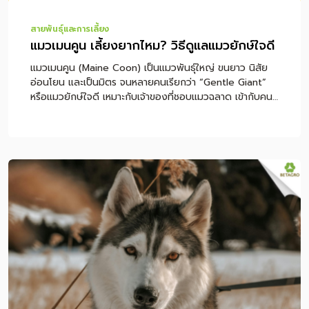
สายพันธุ์และการเลี้ยง
แมวเมนคูน เลี้ยงยากไหม? วิธีดูแลแมวยักษ์ใจดี
แมวเมนคูน (Maine Coon) เป็นแมวพันธุ์ใหญ่ ขนยาว นิสัย
อ่อนโยน และเป็นมิตร จนหลายคนเรียกว่า “Gentle Giant”
หรือแมวยักษ์ใจดี เหมาะกับเจ้าของที่ชอบแมวฉลาด เข้ากับคน
ได้ดี และมีเวลาเล่นกับแมวทุกวัน แต่ก่อนตัดสินใจเลี้ยง ควรรู้
ว่าเมนคูนต้องการการดูแลมากกว่าแมวทั่วไป ทั้งเรื่องขนที่
ต้องแปรงสม่ำเสมอ อาหารที่เหมาะกับแมวตัวใหญ่ อุปกรณ์
ขนาดใหญ่ขึ้น และการตรวจสุขภาพเพื่อเฝ้าระวังโรคประจำสาย
พันธุ์ บทความนี้จะพาไปรู้จักแมวเมนคูนแบบครบถ้วน ตั้งแต่
นิสัย ลักษณะเด่น เลี้ยงยากไหม อยู่คอนโดได้หรือเปล่า ดูแล
ขนอย่างไร ควรกินอาหารแบบไหน มีโรคอะไรที่ต้องระวัง รวม
ถึงคำถามที่คนอยากเลี้ยงเมนคูนมักสงสัย หมายเหตุ: บทความ
นี้เป็นข้อมูลพื้นฐานสำหรับการดูแลแมวเมนคูน ไม่ใช่การวินิจฉัย
หรือรักษาโรค หากแมวมีอาการผิดปกติ เช่น หอบ เหนื่อยง่าย
เดินผิดปกติ ไม่กินอาหาร น้ำหนักเปลี่ยนเร็ว หรือซึม ควรพาไป
พบสัตวแพทย์โดยตรง สารบัญเนื้อหา แมวเมนคูนคือแมว
พันธุ์อะไร ลักษณะเด่นของแมวเมนคูน นิสัยของแมวเมนคูน
แมวเมนคูนตัวใหญ่แค่ไหน แมวเมนคูนเลี้ยงยากไหม เหมาะกับ