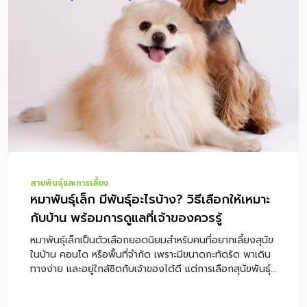
ไม่ใช่การวินิจฉัยหรือรักษาโรค หากสุนัขมีอาการผิดปกติ เช่น
ซึม ไม่กินอาหาร หอบหนัก เดินกะเผลก หรือตามัว ควรพาไป
พบสัตวแพทย์โดยตรง สารบัญเนื้อหา หมาไซบีเรียน ฮัสกี้ คือ
สุนัขแบบไหน นิสัยของไซบีเรียน ฮัสกี้ ไซบีเรียนเลี้ยงยากไหม
เหมาะกับใคร เลี้ยงไซบีเรียนในไทย ต้องระวังอะไร ไซบีเรียนข
นร่วงเยอะไหม และดูแลขนอย่างไร ไซบีเรียนต้องออกกำลัง
กายแค่ไหน อาหารไซบีเรียนควรเป็นแบบไหน […]
สายพันธุ์และการเลี้ยง
หมาพันธุ์เล็ก มีพันธุ์อะไรบ้าง? วิธีเลือกให้เหมาะ
กับบ้าน พร้อมการดูแลที่เจ้าของควรรู้
หมาพันธุ์เล็กเป็นตัวเลือกยอดนิยมสำหรับคนที่อยากเลี้ยงสุนัข
ในบ้าน คอนโด หรือพื้นที่จำกัด เพราะมีขนาดกะทัดรัด พาเดิน
ทางง่าย และอยู่ใกล้ชิดกับเจ้าของได้ดี แต่การเลือกสุนัขพันธุ์
เล็กไม่ควรดูแค่ “ตัวเล็กน่ารัก” เท่านั้น เพราะแต่ละสายพันธุ์มี
นิสัย พลังงาน ความต้องการดูแลขน สุขภาพ และอาหารที่