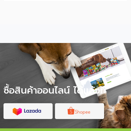
แตกต่างกัน บางพันธุ์เห่าเก่ง บางพันธุ์ต้องดูแลขนมาก บาง
พันธุ์เสี่ยงอ้วนหรือมีปัญหาฟันได้ง่าย ดังนั้นก่อนรับน้องมา
เลี้ยง เจ้าของควรรู้ทั้งลักษณะสายพันธุ์ วิธีดูแล และการเลือก
อาหารที่เหมาะกับสุนัขตัวเล็ก เพื่อให้น้องหมาแข็งแรงและอยู่กับ
เราไปได้นาน สารบัญเนื้อหา ลักษณะของหมาพันธุ์เล็กคืออะไร?
หมาพันธุ์เล็กเหมาะกับใคร? 12 หมาพันธุ์เล็กยอดนิยม พร้อม
นิสัยและข้อควรรู้ ตารางเลือกหมาพันธุ์เล็กตามไลฟ์สไตล์ ข้อดี
ของการเลี้ยงหมาพันธุ์เล็ก ข้อควรระวังของหมาพันธุ์เล็ก หมา
พันธุ์เล็กควรกินอาหารแบบไหน? วิธีดูแลหมาพันธุ์เล็กให้
สุขภาพดี หมาพันธุ์เล็กกับหมา Teacup ต่างกันไหม? ก่อน
เลี้ยงหมาพันธุ์เล็ก ควรเตรียมอะไรบ้าง? คำถามที่พบบ่อยเกี่ยว
กับหมาพันธุ์เล็ก ลักษณะของหมาพันธุ์เล็กคืออะไร? หมาพันธุ์
เล็ก หรือสุนัขพันธุ์เล็ก คือกลุ […]
ซื้อสินค้าออนไลน์ ได้แล้วที่