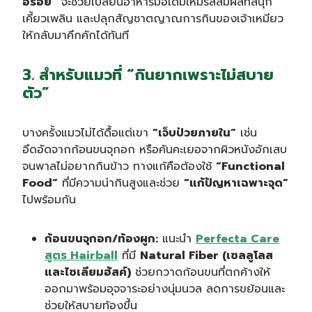
อร่อย”
จะช่วยเปลี่ยนอาหารมื้อเดิมให้มีรสสัมผัสที่สนุก
เคี้ยวเพลิน และปลุกสัญชาตญาณการกินของเจ้าเหมียว
ให้กลับมาคึกคักได้ทันที
3. สำหรับแมวที่ “กินยากเพราะไม่สบาย
ตัว”
บางครั้งแมวไม่ได้ดื้อแต่เขา
“เจ็บป่วยภายใน”
เช่น
อึดอัดจากก้อนขนจุกอก หรือคันคะเยอจากผิวหนังอักเสบ
จนพาลไม่อยากกินข้าว ทางแก้คือต้องใช้
“Functional
Food”
ที่มีความน่ากินสูงและช่วย
“แก้ปัญหาเฉพาะจุด”
ไปพร้อมกัน
ก้อนขนจุกอก/ท้องผูก:
แนะนำ
Perfecta Care
สูตร Hairball
ที่มี
Natural Fiber (เซลลูโลส
และไซเลียมฮัสค์)
ช่วยกวาดก้อนขนที่ตกค้างให้
ออกมาพร้อมอุจจาระอย่างนุ่มนวล ลดการขย้อนและ
ช่วยให้สบายท้องขึ้น