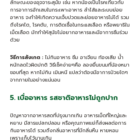
ลักษณะของอุจจาระสุนัข เช่น หากน้องเป็นโรคเกี่ยวกับ
การอาการอักเสบในกระเพาะอาหาร ลำไส้และระบบย่อย
อาหาร จะทำให้เกิดความเจ็บปวดและย่อยอาหารไม่ได้ รวม
ถึงโรคไต, โรคตับ, การติดเชื้อในกระแสเลือด หรือพยาธิใน
เม็ดเลือด มักทำให้สุนัขไม่อยากอาหารและมีอาการซึมร่วม
ด้วย
วิธีการสังเกต :
ไม่กินอาหาร ซึม อาเจียน ท้องเสีย น้ำ
หนักลดไวผิดปกติ วิธีเช็คง่ายๆคือ ลองยื่นขนมที่น้องหมา
ชอบที่สุด หากไม่กิน เมินหนี แปลว่าต้องมีอาการป่วยใดๆ
จากภายในอย่างแน่นอน
5. เบื่ออาหาร รสชาติอาหารไม่ถูกปาก
ปัญหาจากอาหารสดที่ปรุงมากเกิน อาหารเม็ดที่ใหญ่และ
หยาบ มีสารแปลกปลอม หรือคุณภาพแย่ก็ส่งผลต่อการ
กินอาหารได้ รวมถึงกลิ่นอาหารที่มีกลิ่นหืน หายหอม
เพราะเก็บไว้นานเกิน