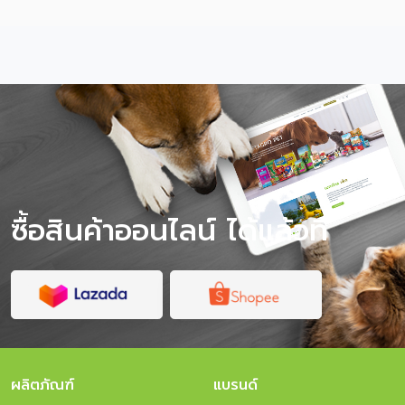
พาแมวเดินทาง ไม่ใช่การวินิจฉัยหรือรักษาโรค หากแมวมี
อาการป่วย หายใจผิดปกติ เครียดรุนแรง หรือมีโรคประจำตัว
ควรปรึกษาสัตวแพทย์ก่อนเดินทาง สารบัญเนื้อหา พาแมวไป
เที่ยวได้ไหม? แมวจะเครียดไหมเวลาเดินทาง? เช็กก่อนออก
ทริป แมวของคุณเหมาะกับการเที่ยวไหม? พาแมวไปเที่ยว
ต้องเตรียมอะไรบ้าง? วิธีฝึกแมวให้คุ้นกับกระเป๋าเดินทางก่อน
วันจริง ระหว่างเดินทางด้วยรถยนต์ ต้องดูแลแมวยังไง?
ควรให้อาหารแมวก่อนเดินทางไหม? ถึงที่พักแล้วควรทำ
อย่างไรให้แมวปรับตัวเร็ว? พาแมวไปเที่ยว vs ฝากเลี้ยง แบบ
ไหนดีกว่า? โภชนาการระหว่างทริป สำคัญกว่าที่คิด ข้อควร
ระวังเมื่อพาแมวไปเที่ยว สรุป พาแมว […]
ซื้อสินค้าออนไลน์ ได้แล้วที่
ผลิตภัณฑ์
แบรนด์