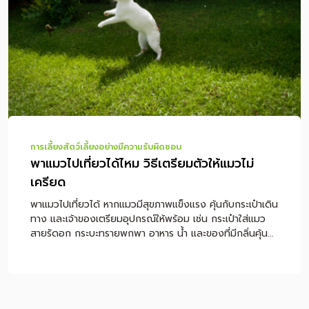
เลือกที่พัก Pet-Friendly ต้องเช็กอะไรบ้าง? ถึงที่พักแล้วควร
ทำอย่างไรให้สุนัขปรับตัว? พาหมาเที่ยวกับฝากเลี้ยง แบบไหน
ดีกว่า? โภชนาการระหว่างทริปสำคัญอย่างไร? ข้อควรระวัง
เมื่อพาหมาเที่ยว สรุป พาหมาเที่ยวอย่างไรให้ปลอดภัยและสนุก
ตลอดทริป คำถามที่พบบ่อยเกี […]
การเลี้ยงสัตว์เลี้ยงอย่างมีความรับผิดชอบ
พาแมวไปเที่ยวได้ไหม วิธีเตรียมตัวให้แมวไม่
เครียด
พาแมวไปเที่ยวได้ หากแมวมีสุขภาพแข็งแรง คุ้นกับกระเป๋าเดิน
ทาง และเจ้าของเตรียมอุปกรณ์ให้พร้อม เช่น กระเป๋าใส่แมว
สายรัดอก กระบะทรายพกพา อาหาร น้ำ และของที่มีกลิ่นคุ้น
เคย แต่ไม่ใช่แมวทุกตัวที่เหมาะกับการเดินทาง เพราะแมวเป็น
สัตว์ที่ไวต่อเสียง กลิ่น พื้นที่ใหม่ และคนแปลกหน้า หากแมว
ตื่นกลัวง่าย ป่วย หรือไม่เคยออกจากบ้านมาก่อน ควรฝึกทีละ
ขั้นก่อนเดินทางจริง หรือปรึกษาสัตวแพทย์เพื่อความปลอดภัย
หมายเหตุ: บทความนี้เป็นคำแนะนำทั่วไปสำหรับการเตรียมตัว