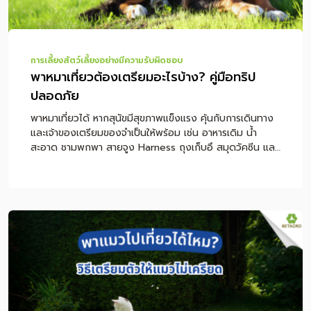
การเลี้ยงสัตว์เลี้ยงอย่างมีความรับผิดชอบ
พาหมาเที่ยวต้องเตรียมอะไรบ้าง? คู่มือทริป
ปลอดภัย
พาหมาเที่ยวได้ หากสุนัขมีสุขภาพแข็งแรง คุ้นกับการเดินทาง
และเจ้าของเตรียมของจำเป็นให้พร้อม เช่น อาหารเดิม น้ำ
สะอาด ชามพกพา สายจูง Harness ถุงเก็บอึ สมุดวัคซีน และ
อุปกรณ์สำหรับนั่งรถอย่างปลอดภัย แต่ถ้าสุนัขป่วย เมารถ
ง่าย หอบง่าย กลัวคน หรือยังได้รับวัคซีนไม่ครบ ควรปรึกษา
สัตวแพทย์ก่อนออกทริป เพื่อป้องกันความเสี่ยงระหว่างเดิน
ทาง หมายเหตุ: บทความนี้เป็นคำแนะนำทั่วไปสำหรับการเตรียม
ตัวพาสุนัขเดินทาง ไม่ใช่การวินิจฉัยหรือการรักษาโรค หากสุนัข
มีโรคประจำตัว มีอาการผิดปกติ หรือจำเป็นต้องใช้ยา ควร
ปรึกษาสัตวแพทย์ก่อนเดินทางทุกครั้ง สารบัญเนื้อหา พาหมา
เที่ยวได้ไหม? เช็กก่อนออกทริป หมาแบบไหนเหมาะกับการ
เที่ยว? พาหมาเที่ยวต้องเตรียมอะไรบ้าง? พาหมาเดินทางไกล
ด้วยรถยนต์ ต้องดูแลอย่างไร? หมาเมารถดูอย่างไร และช่วย
ลดอาการได้อย่างไร? ควรให้อาหารหมาก่อนเดินทางไหม?