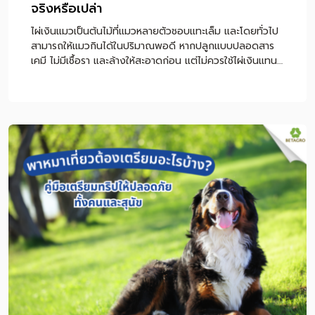
จริงหรือเปล่า
ไผ่เงินแมวเป็นต้นไม้ที่แมวหลายตัวชอบแทะเล็ม และโดยทั่วไป
สามารถให้แมวกินได้ในปริมาณพอดี หากปลูกแบบปลอดสาร
เคมี ไม่มีเชื้อรา และล้างให้สะอาดก่อน แต่ไม่ควรใช้ไผ่เงินแทน
อาหารหลักหรือใช้เป็นวิธีรักษาก้อนขนโดยตรง หากแมวกิน
ไผ่เงินแล้วอาเจียนบ่อย ซึม ไม่กินอาหาร หรือมีอาการผิดปกติ
ร่วมด้วย ควรพาไปพบสัตวแพทย์ทันที หมายเหตุ: บทความนี้
ให้ข้อมูลเพื่อการดูแลแมวเบื้องต้น ไม่ใช่การวินิจฉัยหรือรักษา
โรค หากแมวมีอาการอาเจียนซ้ำ หายใจผิดปกติ เบื่ออาหาร หรือ
ขับถ่ายผิดปกติ ควรปรึกษาสัตวแพทย์โดยตรง สารบัญเนื้อหา
ไผ่เงินแมวคืออะไร แมวกินไผ่เงินได้ไหม ปลอดภัยหรือเปล่า
ทำไมแมวถึงชอบกินไผ่เงิน ไผ่เงินช่วยก้อนขนแมวได้จริงไหม
วิธีดูแลแมวที่มีปัญหาก้อนขนอย่างถูกต้อง วิธีปลูกไผ่เงินแมว
ให้ปลอดภัย ไผ่เงิน หญ้าแมว และตำแยแมวต่างกันอย่างไร
ไผ่เงินแมวเหมาะกับแมวแบบไหน อาการแบบไหนควรหยุดให้กิน
และพบสัตวแพทย์ สรุปการให้ไผ่เงินแมวอย่างปลอดภัย
คำถามที่พบบ่อยเกี่ยวกับไผ่เงินแมว ไผ่เงินแมวคืออะไร ไผ่เงิน
แมว หรือที่หลายคนเรียกว่า “ไผ่แมว” เป็นไม้ประดับใบเรียวยาว
มีลายสีเขียวสลับขาว นิยมปลูกในกระถางเล็ก ๆ เพื่อให้แมว
แทะเล็มหรือเล่ […]