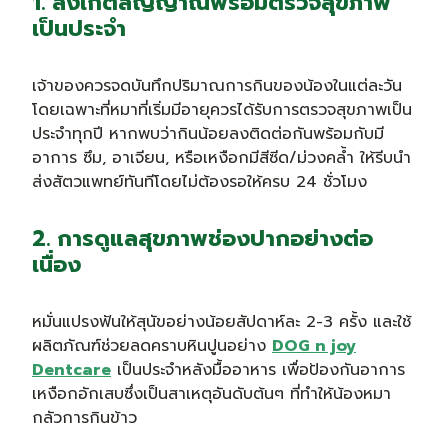
1. สังเกตสัญญาณพร้อมตรวจสุขภาพ
เป็นประจำ
เจ้าของควรจดบันทึกปริมาณการกินของน้องในแต่ละวัน
โดยเฉพาะที่หมาที่เริ่มมีอายุควรได้รับการตรวจสุขภาพเป็น
ประจำทุกปี หากพบว่ากินน้อยลงติดต่อกันพร้อมกับมี
อาการ ซึม, อาเจียน, หรือเหงือกมีสีซีด/ม่วงคล้ำ ให้รีบนำ
ส่งสัตวแพทย์ทันทีโดยไม่ต้องรอให้ครบ 24 ชั่วโมง
2. การดูแลสุขภาพช่องปากอย่างต่อ
เนื่อง
หมั่นแปรงฟันให้สุนัขอย่างน้อยสัปดาห์ละ 2-3 ครั้ง และใช้
ผลิตภัณฑ์ช่วยลดคราบหินปูนอย่าง
DOG n joy
Dentcare
เป็นประจำหลังมื้ออาหาร เพื่อป้องกันอาการ
เหงือกอักเสบซึ่งเป็นสาเหตุอันดับต้นๆ ที่ทำให้น้องหมา
กลัวการกินข้าว