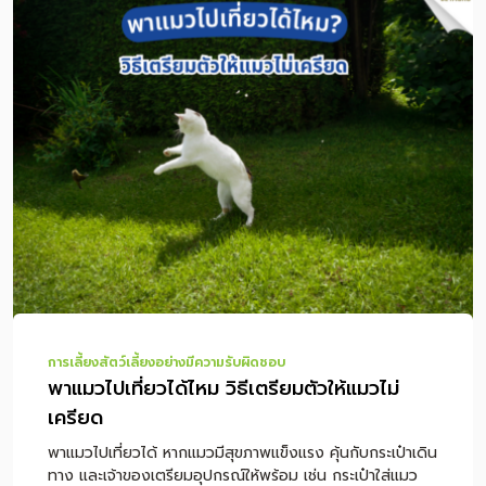
มีโรคประจำตัว มีอาการผิดปกติ หรือจำเป็นต้องใช้ยา ควร
ปรึกษาสัตวแพทย์ก่อนเดินทางทุกครั้ง สารบัญเนื้อหา พาหมา
เที่ยวได้ไหม? เช็กก่อนออกทริป หมาแบบไหนเหมาะกับการ
เที่ยว? พาหมาเที่ยวต้องเตรียมอะไรบ้าง? พาหมาเดินทางไกล
ด้วยรถยนต์ ต้องดูแลอย่างไร? หมาเมารถดูอย่างไร และช่วย
ลดอาการได้อย่างไร? ควรให้อาหารหมาก่อนเดินทางไหม?
เลือกที่พัก Pet-Friendly ต้องเช็กอะไรบ้าง? ถึงที่พักแล้วควร
ทำอย่างไรให้สุนัขปรับตัว? พาหมาเที่ยวกับฝากเลี้ยง แบบไหน
ดีกว่า? โภชนาการระหว่างทริปสำคัญอย่างไร? ข้อควรระวัง
เมื่อพาหมาเที่ยว สรุป พาหมาเที่ยวอย่างไรให้ปลอดภัยและสนุก
ตลอดทริป คำถามที่พบบ่อยเกี […]
การเลี้ยงสัตว์เลี้ยงอย่างมีความรับผิดชอบ
พาแมวไปเที่ยวได้ไหม วิธีเตรียมตัวให้แมวไม่
เครียด
พาแมวไปเที่ยวได้ หากแมวมีสุขภาพแข็งแรง คุ้นกับกระเป๋าเดิน
ทาง และเจ้าของเตรียมอุปกรณ์ให้พร้อม เช่น กระเป๋าใส่แมว