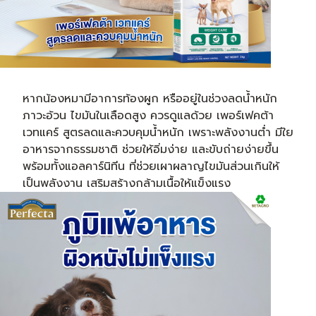
หากน้องหมามีอาการท้องผูก หรืออยู่ในช่วงลดน้ำหนัก
ภาวะอ้วน ไขมันในเลือดสูง ควรดูแลด้วย เพอร์เฟคต้า
เวทแคร์ สูตรลดและควบคุมน้ำหนัก เพราะพลังงานต่ำ มีใย
อาหารจากธรรมชาติ ช่วยให้อิ่มง่าย และขับถ่ายง่ายขึ้น
พร้อมทั้งแอลคาร์นิทีน ที่ช่วยเผาผลาญไขมันส่วนเกินให้
เป็นพลังงาน เสริมสร้างกล้ามเนื้อให้แข็งแรง