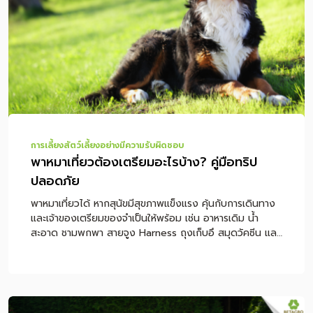
และพบสัตวแพทย์ สรุปการให้ไผ่เงินแมวอย่างปลอดภัย
คำถามที่พบบ่อยเกี่ยวกับไผ่เงินแมว ไผ่เงินแมวคืออะไร ไผ่เงิน
แมว หรือที่หลายคนเรียกว่า “ไผ่แมว” เป็นไม้ประดับใบเรียวยาว
มีลายสีเขียวสลับขาว นิยมปลูกในกระถางเล็ก ๆ เพื่อให้แมว
แทะเล็มหรือเล่ […]
การเลี้ยงสัตว์เลี้ยงอย่างมีความรับผิดชอบ
พาหมาเที่ยวต้องเตรียมอะไรบ้าง? คู่มือทริป
ปลอดภัย
พาหมาเที่ยวได้ หากสุนัขมีสุขภาพแข็งแรง คุ้นกับการเดินทาง
และเจ้าของเตรียมของจำเป็นให้พร้อม เช่น อาหารเดิม น้ำ
สะอาด ชามพกพา สายจูง Harness ถุงเก็บอึ สมุดวัคซีน และ
อุปกรณ์สำหรับนั่งรถอย่างปลอดภัย แต่ถ้าสุนัขป่วย เมารถ
ง่าย หอบง่าย กลัวคน หรือยังได้รับวัคซีนไม่ครบ ควรปรึกษา
สัตวแพทย์ก่อนออกทริป เพื่อป้องกันความเสี่ยงระหว่างเดิน
ทาง หมายเหตุ: บทความนี้เป็นคำแนะนำทั่วไปสำหรับการเตรียม
ตัวพาสุนัขเดินทาง ไม่ใช่การวินิจฉัยหรือการรักษาโรค หากสุนัข