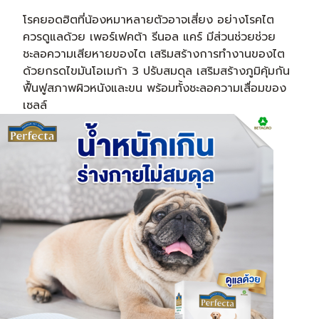
โรคยอดฮิตที่น้องหมาหลายตัวอาจเสี่ยง อย่างโรคไต
ควรดูแลด้วย เพอร์เฟคต้า รีนอล แคร์ มีส่วนช่วยช่วย
ชะลอความเสียหายของไต เสริมสร้างการทํางานของไต
ด้วยกรดไขมันโอเมก้า 3 ปรับสมดุล เสริมสร้างภูมิคุ้มกัน
ฟื้นฟูสภาพผิวหนังและขน พร้อมทั้งชะลอความเสื่อมของ
เซลล์