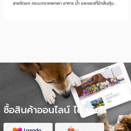
สายรัดอก กระบะทรายพกพา อาหาร น้ำ และของที่มีกลิ่นคุ้น
เคย แต่ไม่ใช่แมวทุกตัวที่เหมาะกับการเดินทาง เพราะแมวเป็น
สัตว์ที่ไวต่อเสียง กลิ่น พื้นที่ใหม่ และคนแปลกหน้า หากแมว
ตื่นกลัวง่าย ป่วย หรือไม่เคยออกจากบ้านมาก่อน ควรฝึกทีละ
ขั้นก่อนเดินทางจริง หรือปรึกษาสัตวแพทย์เพื่อความปลอดภัย
หมายเหตุ: บทความนี้เป็นคำแนะนำทั่วไปสำหรับการเตรียมตัว
พาแมวเดินทาง ไม่ใช่การวินิจฉัยหรือรักษาโรค หากแมวมี
อาการป่วย หายใจผิดปกติ เครียดรุนแรง หรือมีโรคประจำตัว
ควรปรึกษาสัตวแพทย์ก่อนเดินทาง สารบัญเนื้อหา พาแมวไป
เที่ยวได้ไหม? แมวจะเครียดไหมเวลาเดินทาง? เช็กก่อนออก
ทริป แมวของคุณเหมาะกับการเที่ยวไหม? พาแมวไปเที่ยว
ต้องเตรียมอะไรบ้าง? วิธีฝึกแมวให้คุ้นกับกระเป๋าเดินทางก่อน
วันจริง ระหว่างเดินทางด้วยรถยนต์ ต้องดูแลแมวยังไง?
ควรให้อาหารแมวก่อนเดินทางไหม? ถึงที่พักแล้วควรทำ
อย่างไรให้แมวปรับตัวเร็ว? พาแมวไปเที่ยว vs ฝากเลี้ยง แบบ
ไหนดีกว่า? โภชนาการระหว่างทริป สำคัญกว่าที่คิด ข้อควร
ระวังเมื่อพาแมวไปเที่ยว สรุป พาแมว […]
ซื้อสินค้าออนไลน์ ได้แล้วที่