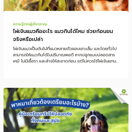
ความรู้จากผู้เชี่ยวชาญ
ไผ่เงินแมวคืออะไร แมวกินได้ไหม ช่วยก้อนขน
จริงหรือเปล่า
ไผ่เงินแมวเป็นต้นไม้ที่แมวหลายตัวชอบแทะเล็ม และโดยทั่วไป
สามารถให้แมวกินได้ในปริมาณพอดี หากปลูกแบบปลอดสาร
เคมี ไม่มีเชื้อรา และล้างให้สะอาดก่อน แต่ไม่ควรใช้ไผ่เงินแทน
อาหารหลักหรือใช้เป็นวิธีรักษาก้อนขนโดยตรง หากแมวกิน
ไผ่เงินแล้วอาเจียนบ่อย ซึม ไม่กินอาหาร หรือมีอาการผิดปกติ
ร่วมด้วย ควรพาไปพบสัตวแพทย์ทันที หมายเหตุ: บทความนี้
ให้ข้อมูลเพื่อการดูแลแมวเบื้องต้น ไม่ใช่การวินิจฉัยหรือรักษา
โรค หากแมวมีอาการอาเจียนซ้ำ หายใจผิดปกติ เบื่ออาหาร หรือ
ขับถ่ายผิดปกติ ควรปรึกษาสัตวแพทย์โดยตรง สารบัญเนื้อหา
ไผ่เงินแมวคืออะไร แมวกินไผ่เงินได้ไหม ปลอดภัยหรือเปล่า
ทำไมแมวถึงชอบกินไผ่เงิน ไผ่เงินช่วยก้อนขนแมวได้จริงไหม
วิธีดูแลแมวที่มีปัญหาก้อนขนอย่างถูกต้อง วิธีปลูกไผ่เงินแมว
ให้ปลอดภัย ไผ่เงิน หญ้าแมว และตำแยแมวต่างกันอย่างไร
ไผ่เงินแมวเหมาะกับแมวแบบไหน อาการแบบไหนควรหยุดให้กิน